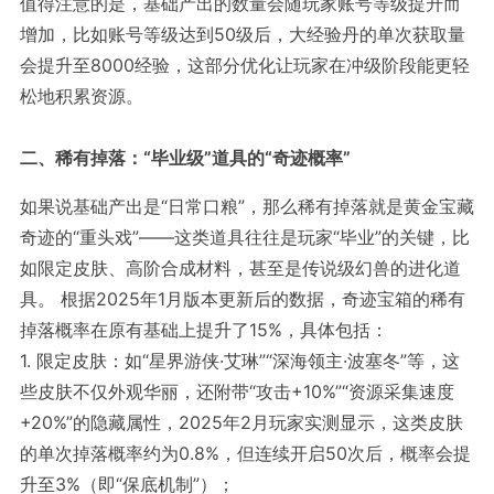
值得注意的是，基础产出的数量会随玩家账号等级提升而
增加，比如账号等级达到50级后，大经验丹的单次获取量
会提升至8000经验，这部分优化让玩家在冲级阶段能更轻
松地积累资源。
二、稀有掉落：“毕业级”道具的“奇迹概率”
如果说基础产出是“日常口粮”，那么稀有掉落就是黄金宝藏
奇迹的“重头戏”——这类道具往往是玩家“毕业”的关键，比
如限定皮肤、高阶合成材料，甚至是传说级幻兽的进化道
具。 根据2025年1月版本更新后的数据，奇迹宝箱的稀有
掉落概率在原有基础上提升了15%，具体包括：
1. 限定皮肤：如“星界游侠·艾琳”“深海领主·波塞冬”等，这
些皮肤不仅外观华丽，还附带“攻击+10%”“资源采集速度
+20%”的隐藏属性，2025年2月玩家实测显示，这类皮肤
的单次掉落概率约为0.8%，但连续开启50次后，概率会提
升至3%（即“保底机制”）；