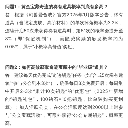
问题1：黄金宝藏奇迹的稀有道具概率到底有多高？
答：根据《幻兽爱合成》官方2025年1月版本公告，稀有
道具（含限定皮肤、高阶材料）的单次掉落概率为3.2%，
连续开启50次未获得稀有道具时，第51次的概率会提升至
8%（即“保底机制”），而隐藏奖励的触发概率约为
0.05%，属于“小概率高价值”奖励。
问题2：如何高效获取奇迹宝藏中的“毕业级”道具？
答：建议每天优先完成“奇迹钥匙”任务（如“合成5次稀有建
筑”“参与公会副本3次”），确保每日3次免费开启；每周集
中开启2-3次“累计10次钥匙”的“优惠包”（2025年新增
的“钥匙礼包”，100钻石=10把钥匙，比单独购买更划
算）；加入活跃公会，在公会活跃度达到2000以上时参
与“公会宝藏活动”，可额外获得“公会专属钥匙”，概率更
高。