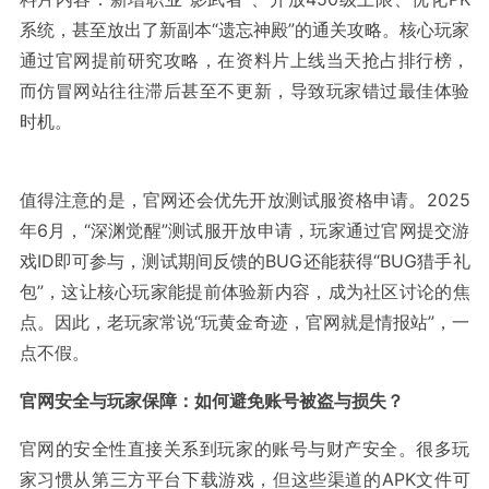
系统，甚至放出了新副本“遗忘神殿”的通关攻略。核心玩家
通过官网提前研究攻略，在资料片上线当天抢占排行榜，
而仿冒网站往往滞后甚至不更新，导致玩家错过最佳体验
时机。
值得注意的是，官网还会优先开放测试服资格申请。2025
年6月，“深渊觉醒”测试服开放申请，玩家通过官网提交游
戏ID即可参与，测试期间反馈的BUG还能获得“BUG猎手礼
包”，这让核心玩家能提前体验新内容，成为社区讨论的焦
点。因此，老玩家常说“玩黄金奇迹，官网就是情报站”，一
点不假。
官网安全与玩家保障：如何避免账号被盗与损失？
官网的安全性直接关系到玩家的账号与财产安全。很多玩
家习惯从第三方平台下载游戏，但这些渠道的APK文件可