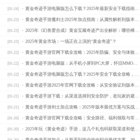
黄金奇迹手游电脑版怎么下载？2025年最新安全下载指南，附模拟器选择与防坑技巧
[01-24]
黄金奇迹手游魔剑士2025年加点指南：从属性解析到版本适配的最优方案
[01-23]
2025年《幻兽爱合成》黄金宝藏奇迹产出全解析：哪些稀有道具值得蹲守？
[01-23]
2025年黄金市场：一场正在上演的“黄金奇迹”？
[01-23]
黄金奇迹手游官网下载全攻略：2025年防骗、安全与体验提升指南
[01-22]
黄金奇迹手游电脑版：从手机小屏到PC大屏，怀旧MMORPG的新打开方式
[01-22]
黄金奇迹手游电脑版怎么下载？2025年安全下载全攻略，避坑指南看这篇就够
[01-22]
黄金奇迹手游2025年官网下载全攻略：从安全验证到版本选择，一篇搞定
[01-21]
黄金奇迹手游下载：从渠道选择到安全防护，老玩家的避坑指南
[01-21]
黄金奇迹手游剑士加点攻略：2025年版本最优方案与实战适配指南
[01-21]
黄金奇迹手游官网下载全攻略：安全路径、福利领取与常见问题解答
[01-20]
2025年玩《黄金奇迹》手游，这几个礼包码获取渠道和使用避坑指南，老玩家都懂
[01-20]
黄金奇迹手游加点：从新手到毕业的全职业最优方案，2025年版本必看攻略
[01-20]