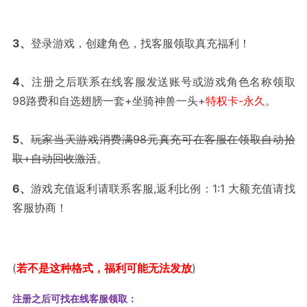
3、
登录游戏，创建角色，找客服领取真充福利！
4、
注册之后联系在线客服发送账号或游戏角色名称领取
98路费和自选翅膀一套
+坐骑神兽一头+
特权卡-永久
。
5、
玩家当天游戏消费满98元真充可在客服在领取自动拾
取+自动回收激活
。
6、
游戏充值返利请联系客服,返利比例：1:1 大额充值请找
客服协商！
(
若不是这种格式，福利可能无法发放
)
注册之后可找在线客服领取：