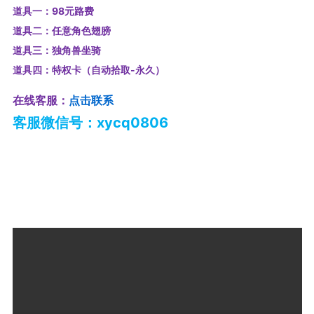
道具一：98元路费
道具二：任意角色翅膀
道具三：独角兽坐骑
道具四：特权卡（自动拾取-永久）
在线客服：
点击联系
客服微信号：xycq0806