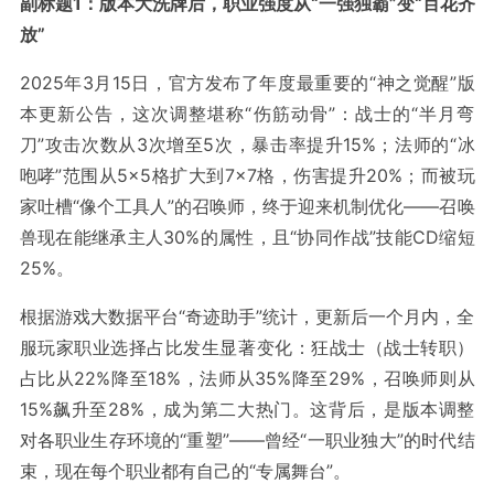
副标题1：版本大洗牌后，职业强度从“一强独霸”变“百花齐
放”
2025年3月15日，官方发布了年度最重要的“神之觉醒”版
本更新公告，这次调整堪称“伤筋动骨”：战士的“半月弯
刀”攻击次数从3次增至5次，暴击率提升15%；法师的“冰
咆哮”范围从5×5格扩大到7×7格，伤害提升20%；而被玩
家吐槽“像个工具人”的召唤师，终于迎来机制优化——召唤
兽现在能继承主人30%的属性，且“协同作战”技能CD缩短
25%。
根据游戏大数据平台“奇迹助手”统计，更新后一个月内，全
服玩家职业选择占比发生显著变化：狂战士（战士转职）
占比从22%降至18%，法师从35%降至29%，召唤师则从
15%飙升至28%，成为第二大热门。这背后，是版本调整
对各职业生存环境的“重塑”——曾经“一职业独大”的时代结
束，现在每个职业都有自己的“专属舞台”。