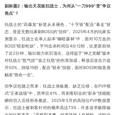
副标题2：输出天花板狂战士，为何从“一刀999”变“争议
焦点”？
狂战士的“高爆发”标签从未褪色，“十字斩”配合“暴走”状
态，曾是无数玩家刷BOSS的“信仰”。2025年4月的玩家实
测显示，狂战士在单人副本“幽暗森林”中，面对10万血的
BOSS“暗影蛇妖”，平均击杀时间仅4分12秒，比更新前快
了近2分钟，输出能力依旧顶尖。这得益于“神之觉醒”版本
对狂战士“怒气技”“血之狂怒”的伤害加成，释放后攻击力提
升50%，持续15秒，配合“斩杀”技能，面对BOSS时能直接
触发“致命一击”。
但争议也随之而来：狂战士身板脆、缺乏位移，在PVP模
式“王者战场”中，胜率仅41%，而刺客职业的“影杀”技能能
瞬间切入后排秒杀脆皮。2025年5月的高段位PVP数据显
示，狂战士被刺客针对的概率高达73%，许多追求极限输
出的玩家直言：“虽然刷本爽，但竞技场上总被秒，这职业