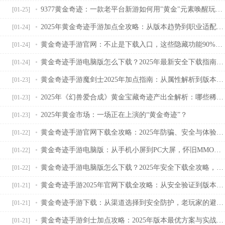
9377黄金奇迹：一款老平台新游如何用"黄金"元素唤醒玩家十年记忆？
[01-25]
2025年黄金奇迹手游加点全攻略：从版本趋势到职业适配，新手必看的属性分配指南
[01-24]
黄金奇迹手游官网：不止是下载入口，这些隐藏功能90%玩家不知道
[01-24]
黄金奇迹手游电脑版怎么下载？2025年最新安全下载指南，附模拟器选择与防坑技巧
[01-24]
黄金奇迹手游魔剑士2025年加点指南：从属性解析到版本适配的最优方案
[01-23]
2025年《幻兽爱合成》黄金宝藏奇迹产出全解析：哪些稀有道具值得蹲守？
[01-23]
2025年黄金市场：一场正在上演的“黄金奇迹”？
[01-23]
黄金奇迹手游官网下载全攻略：2025年防骗、安全与体验提升指南
[01-22]
黄金奇迹手游电脑版：从手机小屏到PC大屏，怀旧MMORPG的新打开方式
[01-22]
黄金奇迹手游电脑版怎么下载？2025年安全下载全攻略，避坑指南看这篇就够
[01-22]
黄金奇迹手游2025年官网下载全攻略：从安全验证到版本选择，一篇搞定
[01-21]
黄金奇迹手游下载：从渠道选择到安全防护，老玩家的避坑指南
[01-21]
黄金奇迹手游剑士加点攻略：2025年版本最优方案与实战适配指南
[01-21]