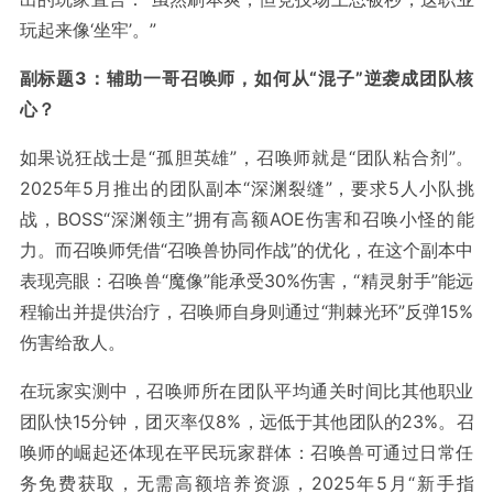
玩起来像‘坐牢’。”
副标题3：辅助一哥召唤师，如何从“混子”逆袭成团队核
心？
如果说狂战士是“孤胆英雄”，召唤师就是“团队粘合剂”。
2025年5月推出的团队副本“深渊裂缝”，要求5人小队挑
战，BOSS“深渊领主”拥有高额AOE伤害和召唤小怪的能
力。而召唤师凭借“召唤兽协同作战”的优化，在这个副本中
表现亮眼：召唤兽“魔像”能承受30%伤害，“精灵射手”能远
程输出并提供治疗，召唤师自身则通过“荆棘光环”反弹15%
伤害给敌人。
在玩家实测中，召唤师所在团队平均通关时间比其他职业
团队快15分钟，团灭率仅8%，远低于其他团队的23%。召
唤师的崛起还体现在平民玩家群体：召唤兽可通过日常任
务免费获取，无需高额培养资源，2025年5月“新手指