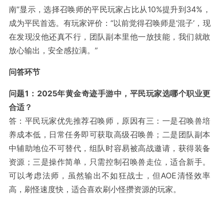
南”显示，选择召唤师的平民玩家占比从10%提升到34%，
成为平民首选。有玩家评价：“以前觉得召唤师是‘混子’，现
在发现没他还真不行，团队副本里他一放技能，我们就敢
放心输出，安全感拉满。”
问答环节
问题1：2025年黄金奇迹手游中，平民玩家选哪个职业更
合适？
答：平民玩家优先推荐召唤师，原因有三：一是召唤兽培
养成本低，日常任务即可获取高级召唤兽；二是团队副本
中辅助地位不可替代，组队时容易被高战邀请，获得装备
资源；三是操作简单，只需控制召唤兽走位，适合新手。
可以考虑法师，虽然输出不如狂战士，但AOE清怪效率
高，刷怪速度快，适合喜欢刷小怪攒资源的玩家。