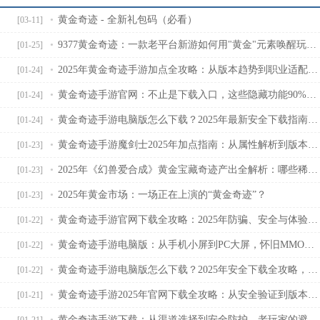
黄金奇迹 - 全新礼包码（必看）
[03-11]
9377黄金奇迹：一款老平台新游如何用"黄金"元素唤醒玩家十年记忆？
[01-25]
2025年黄金奇迹手游加点全攻略：从版本趋势到职业适配，新手必看的属性分配指南
[01-24]
黄金奇迹手游官网：不止是下载入口，这些隐藏功能90%玩家不知道
[01-24]
黄金奇迹手游电脑版怎么下载？2025年最新安全下载指南，附模拟器选择与防坑技巧
[01-24]
黄金奇迹手游魔剑士2025年加点指南：从属性解析到版本适配的最优方案
[01-23]
2025年《幻兽爱合成》黄金宝藏奇迹产出全解析：哪些稀有道具值得蹲守？
[01-23]
2025年黄金市场：一场正在上演的“黄金奇迹”？
[01-23]
黄金奇迹手游官网下载全攻略：2025年防骗、安全与体验提升指南
[01-22]
黄金奇迹手游电脑版：从手机小屏到PC大屏，怀旧MMORPG的新打开方式
[01-22]
黄金奇迹手游电脑版怎么下载？2025年安全下载全攻略，避坑指南看这篇就够
[01-22]
黄金奇迹手游2025年官网下载全攻略：从安全验证到版本选择，一篇搞定
[01-21]
黄金奇迹手游下载：从渠道选择到安全防护，老玩家的避坑指南
[01-21]