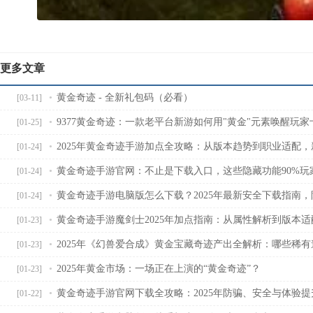
更多文章
黄金奇迹 - 全新礼包码（必看）
[03-11]
9377黄金奇迹：一款老平台新游如何用"黄金"元素唤醒玩
[01-25]
2025年黄金奇迹手游加点全攻略：从版本趋势到职业适配
[01-24]
黄金奇迹手游官网：不止是下载入口，这些隐藏功能90%玩
[01-24]
黄金奇迹手游电脑版怎么下载？2025年最新安全下载指南
[01-24]
黄金奇迹手游魔剑士2025年加点指南：从属性解析到版本
[01-23]
2025年《幻兽爱合成》黄金宝藏奇迹产出全解析：哪些稀
[01-23]
2025年黄金市场：一场正在上演的“黄金奇迹”？
[01-23]
黄金奇迹手游官网下载全攻略：2025年防骗、安全与体验提
[01-22]