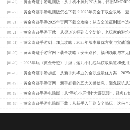
黄金奇迹手游电脑版：从手机小屏到PC大屏，怀旧MMORP
[01-22]
黄金奇迹手游电脑版怎么下载？2025年安全下载全攻略，
[01-22]
黄金奇迹手游2025年官网下载全攻略：从安全验证到版本
[01-21]
黄金奇迹手游下载：从渠道选择到安全防护，老玩家的避坑
[01-21]
黄金奇迹手游剑士加点攻略：2025年版本最优方案与实战适
[01-21]
黄金奇迹手游官网下载全攻略：安全路径、福利领取与常见
[01-20]
2025年玩《黄金奇迹》手游，这几个礼包码获取渠道和使
[01-20]
黄金奇迹手游加点：从新手到毕业的全职业最优方案，202
[01-20]
黄金奇迹手游官网：新手必看的五大关键信息，避免踩坑从
[01-19]
黄金奇迹手游电脑版：从“手机小屏”到“大屏沉浸”，经典I
[01-19]
黄金奇迹手游电脑版下载：从新手入门到安全畅玩，这份全
[01-19]