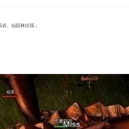
陆、冰风谷、仙踪林出现；
）