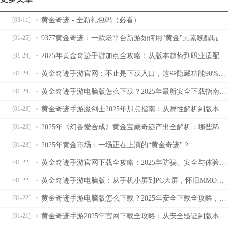
黄金奇迹 - 全新礼包码（必看）
[03-11]
9377黄金奇迹：一款老平台新游如何用"黄金"元素唤醒玩家十年记忆？
[01-25]
2025年黄金奇迹手游加点全攻略：从版本趋势到职业适配，新手必看的属性分配指南
[01-24]
黄金奇迹手游官网：不止是下载入口，这些隐藏功能90%玩家不知道
[01-24]
黄金奇迹手游电脑版怎么下载？2025年最新安全下载指南，附模拟器选择与防坑技巧
[01-24]
黄金奇迹手游魔剑士2025年加点指南：从属性解析到版本适配的最优方案
[01-23]
2025年《幻兽爱合成》黄金宝藏奇迹产出全解析：哪些稀有道具值得蹲守？
[01-23]
2025年黄金市场：一场正在上演的“黄金奇迹”？
[01-23]
黄金奇迹手游官网下载全攻略：2025年防骗、安全与体验提升指南
[01-22]
黄金奇迹手游电脑版：从手机小屏到PC大屏，怀旧MMORPG的新打开方式
[01-22]
黄金奇迹手游电脑版怎么下载？2025年安全下载全攻略，避坑指南看这篇就够
[01-22]
黄金奇迹手游2025年官网下载全攻略：从安全验证到版本选择，一篇搞定
[01-21]