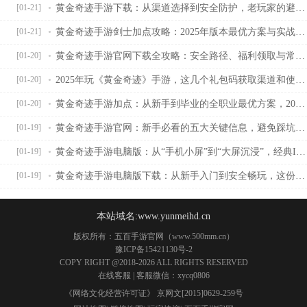
黄金奇迹手游下载：从渠道选择到安全防护，老玩家的避坑指南
[01-21]
黄金奇迹手游剑士加点攻略：2025年版本最优方案与实战适配指南
[01-21]
黄金奇迹手游官网下载全攻略：安全路径、福利领取与常见问题解答
[01-20]
2025年玩《黄金奇迹》手游，这几个礼包码获取渠道和使用避坑指南，老玩家都懂
[01-20]
黄金奇迹手游加点：从新手到毕业的全职业最优方案，2025年版本必看攻略
[01-20]
黄金奇迹手游官网：新手必看的五大关键信息，避免踩坑从这里开始
[01-19]
黄金奇迹手游电脑版：从“手机小屏”到“大屏沉浸”，经典IP如何重构玩家体验？
[01-19]
黄金奇迹手游电脑版下载：从新手入门到安全畅玩，这份全攻略让你避坑不踩雷
[01-19]
本站域名:www.yunmeihd.cn
版权所有：五百手游官网（www.500mm.cn）
豫ICP备15421130号-2
COPY RIGHT @2018-2026 ALL RIGHTS RESERVED
在线客服
| 客服微信：xycq0806
《网络文化经营许可证》 京网文[2015]0629-259号