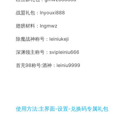
战盟礼包：lnyouxi888
翅膀材料：Ingmwz
除魔战神称号：leiniukeji
深渊领主称号：svipleiniu666
首充98称号:酒神：leiniu9999
使用方法:主界面-设置-兑换码专属礼包